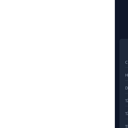
C
H
D
T
T
T