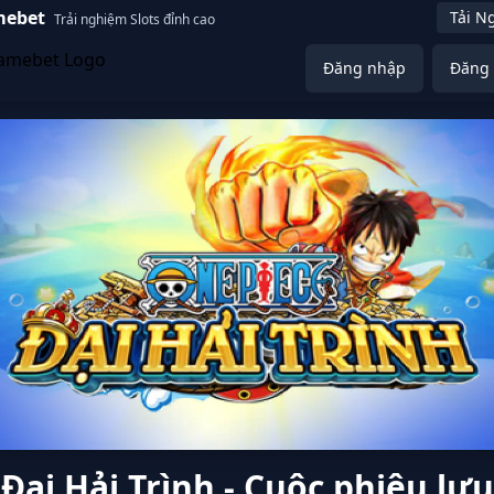
mebet
Tải N
Trải nghiệm Slots đỉnh cao
Đăng nhập
Đăng 
Đại Hải Trình - Cuộc phiêu lưu