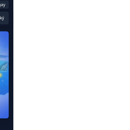
gay
ký