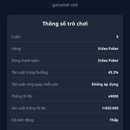
gamebet slot
Thông số trò chơi
Cuộn:
5
Hàng:
Video Poker
Dòng thanh toán:
Video Poker
Tần suất trúng thưởng:
45.2%
Tần suất vòng quay miễn phí:
Không áp dụng
Thắng tối đa:
x4000
Xác suất thắng tối đa:
1/650.000
Độ biến động:
Thấp