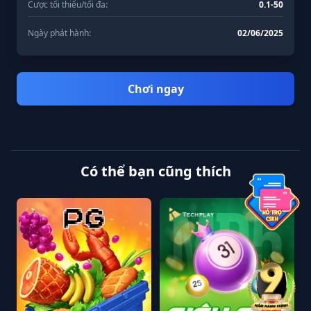
Cược tối thiểu/tối đa:
0.1-50
Ngày phát hành:
02/06/2025
Chơi ngay
Có thể bạn cũng thích