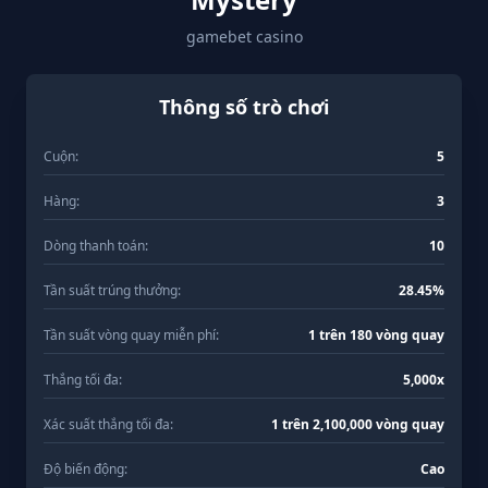
gamebet casino
Thông số trò chơi
Cuộn:
5
Hàng:
3
Dòng thanh toán:
10
Tần suất trúng thưởng:
28.45%
Tần suất vòng quay miễn phí:
1 trên 180 vòng quay
Thắng tối đa:
5,000x
Xác suất thắng tối đa:
1 trên 2,100,000 vòng quay
Độ biến động:
Cao