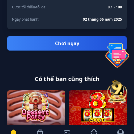
Cược tối thiểu/tối đa:
0.1 - 100
Ngày phát hành:
02 tháng 06 năm 2025
Chơi ngay
Có thể bạn cũng thích