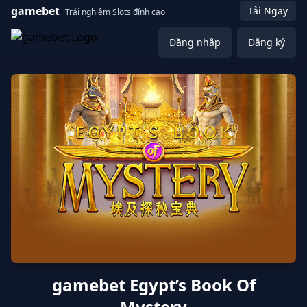
gamebet
Tải Ngay
Trải nghiệm Slots đỉnh cao
Đăng nhập
Đăng ký
gamebet Egypt’s Book Of
Mystery